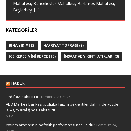
Mahallesi, Bahçelievler Mahallesi, Barbaros Mahallesi,
Mahallesi, Atakent Mahallesi, Atatürk Mahallesi,
Evliya Çelebi Mahallesi, Fatih Mahallesi,
Alacalı Mahallesi, Avcıkoru Mahallesi, Balibey Mahallesi,
Mahallesi, Battalgazi Mahallesi, Fatih Mahallesi,
[…]
[…]
Beylerbeyi
[…]
Hamidiye Mahallesi,
[…]
[…]
KATEGORILER
BINA YIKIMI
(3)
HAFRIYAT TOPRAĞI
(3)
JCB KEPÇE MİNİ KEPÇE
(13)
İNŞAAT VE YIKINTI ATIKLARI
(3)
HABER
Fed faizi sabit tuttu
Temmuz 29, 2026
ABD Merkez Bankası, politika faizini beklentiler dahilinde yüzde
3,5-3,75 aralığında sabit tuttu.
NTV
Yatırım araçlarının haftalık performansı nasıl oldu?
Temmuz 24,
2026