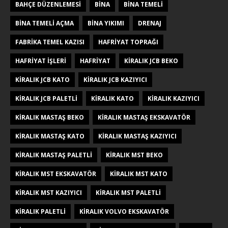
BAHÇE DÜZENLEMESI
BINA
BINA TEMELI
BINA TEMELI AÇMA
BINA YIKIMI
DRENAJ
FABRIKA TEMEL KAZISI
HAFRIYAT TOPRAĞI
HAFRIYAT İŞLERI
HAFRİYAT
KIRALIK JCB BEKO
KIRALIK JCB KATO
KIRALIK JCB KAZIYICI
KIRALIK JCB PALETLI
KIRALIK KATO
KIRALIK KAZIYICI
KIRALIK MASTAŞ BEKO
KIRALIK MASTAŞ EKSKAVATÖR
KIRALIK MASTAŞ KATO
KIRALIK MASTAŞ KAZIYICI
KIRALIK MASTAŞ PALETLI
KIRALIK MST BEKO
KIRALIK MST EKSKAVATÖR
KIRALIK MST KATO
KIRALIK MST KAZIYICI
KIRALIK MST PALETLI
KIRALIK PALETLI
KIRALIK VOLVO EKSKAVATÖR