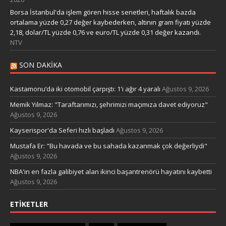
Borsa İstanbul'da işlem gören hisse senetleri, haftalık bazda
ortalama yüzde 0,27 değer kaybederken, altının gram fiyatı yüzde
2,18, dolar/TL yüzde 0,76 ve euro/TL yüzde 0,31 değer kazandı.
NTV
SON DAKIKA
Kastamonu’da iki otomobil çarpıştı: 1'i ağır 4 yaralı
Ağustos 9, 2026
Memik Yılmaz: "Taraftarımızı, şehrimizi maçımıza davet ediyoruz"
Ağustos 9, 2026
Kayserispor'da Seferi hızlı başladı
Ağustos 9, 2026
Mustafa Er: "Bu havada ve bu sahada kazanmak çok değerliydi"
Ağustos 9, 2026
NBA'in en fazla galibiyet alan ikinci başantrenörü hayatını kaybetti
Ağustos 9, 2026
ETIKETLER