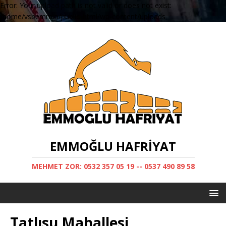
Error: Your upload path is not valid or does not exist:
/home/vsbemmio/public_html/wp-content/uploads
EMMOĞLU HAFRIYAT
MEHMET ZOR: 0532 357 05 19 -- 0537 490 89 58
Tatlısu Mahallesi